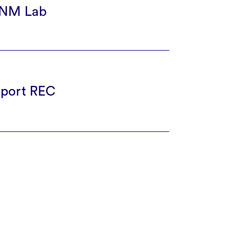
CNM Lab
pport REC