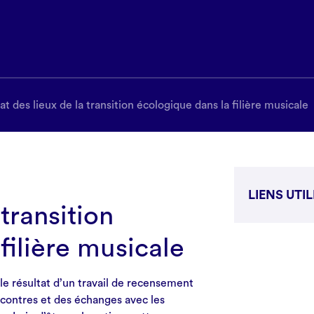
at des lieux de la transition écologique dans la filière musicale
LIENS UTI
 transition
https:/
filière musicale
lieux-de
Le rapport c
t le résultat d’un travail de recensement
https:/
contres et des échanges avec les
conten